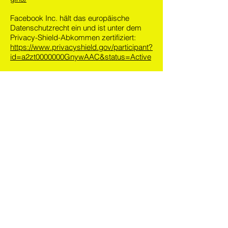
Facebook Inc. hält das europäische
Datenschutzrecht ein und ist unter dem
Privacy-Shield-Abkommen zertifiziert:
https://www.privacyshield.gov/participant?
id=a2zt0000000GnywAAC&status=Active
Das Plugin stellt eine direkte Verbindung
zwischen Ihrem Browser und den
Facebook-Servern her. Der
Websitebetreiber hat keinerlei Einfluss auf
die Natur und den Umfang der Daten,
welche das Plugin an die Server der
Facebook Inc. übermittelt. Informationen
dazu finden Sie hier:
https://www.facebook.com/help/18632566
8085084
Das Plugin informiert die Facebook Inc.
darüber, dass Sie als Nutzer diese
Website besucht haben. Es besteht
hierbei die Möglichkeit, dass Ihre IP-
Adresse gespeichert wird. Sind Sie